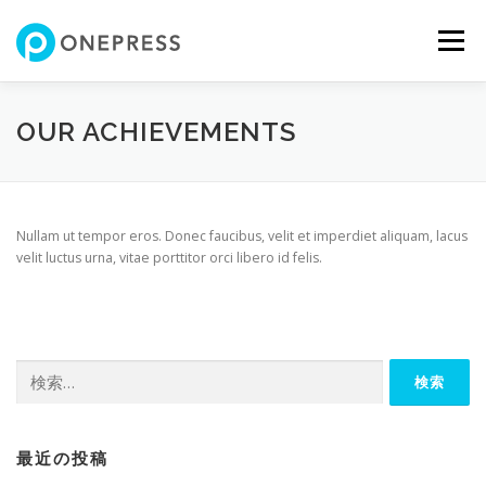
コ
ン
メニュー
テ
ン
ツ
へ
FEATURES
ABOUT
SERVICES
SHOWREEL
OUR ACHIEVEMENTS
ス
キ
ッ
プ
GALLERY
TEAM
NEWS
CONTACT
SHOP
Nullam ut tempor eros. Donec faucibus, velit et imperdiet aliquam, lacus
velit luctus urna, vitae porttitor orci libero id felis.
検
索:
最近の投稿