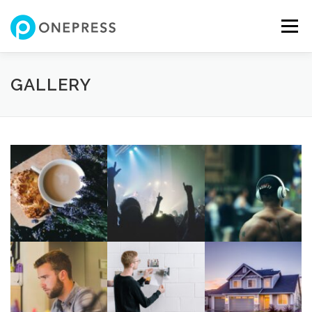
コ
ン
メニュー
テ
ン
ツ
へ
FEATURES
ABOUT
SERVICES
SHOWREEL
GALLERY
ス
キ
ッ
プ
GALLERY
TEAM
NEWS
CONTACT
SHOP